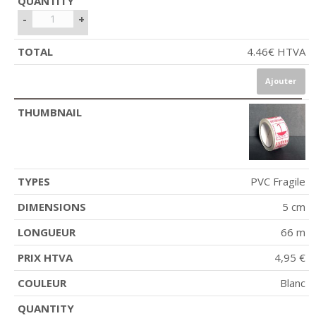
-
+
4.46
€
HTVA
Ajouter
PVC Fragile
5 cm
66 m
4,95 €
Blanc