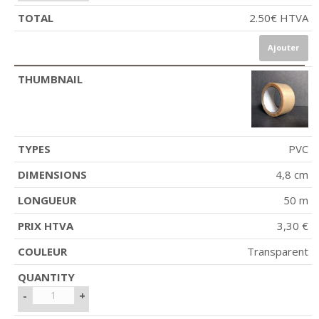
2.50
€
HTVA
Ajouter
PVC
4,8 cm
50 m
3,30 €
Transparent
-
+