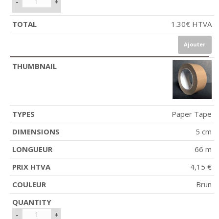
-
+
1.30
€
HTVA
Ajouter
Paper Tape
5 cm
66 m
4,15 €
Brun
-
+