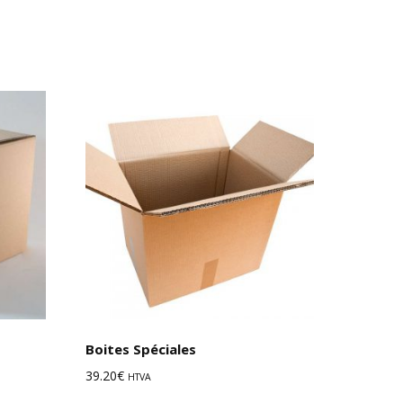
options
Choix des options
Boites Spéciales
39.20
€
HTVA