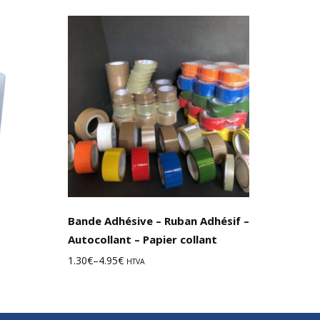
options
Choix des options
Bande Adhésive – Ruban Adhésif –
Autocollant – Papier collant
1.30
€
–
4.95
€
HTVA