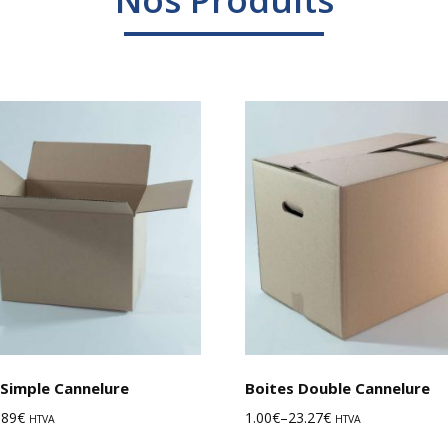
Choix des options
Choix des 
 Simple Cannelure
Boites Double Cannelure
.89
€
1.00
€
–
23.27
€
HTVA
HTVA