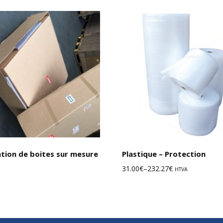
Choix des 
ation de boites sur mesure
Plastique – Protection
31.00
€
–
232.27
€
HTVA