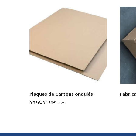
Choix des options
Plaques de Cartons ondulés
Fabric
0.75
€
–
31.50
€
HTVA