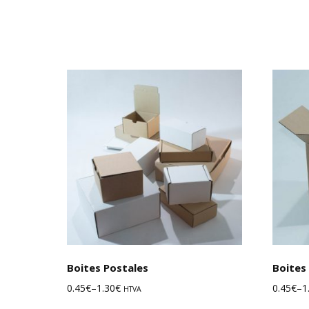
Choix des options
Boites Postales
Boites
0.45
€
–
1.30
€
0.45
€
–
1
HTVA