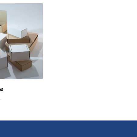
Choix des options
es
A