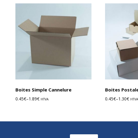
Choix des options
Boites Simple Cannelure
Boites Postal
0.45
€
–
1.89
€
0.45
€
–
1.30
€
HTVA
HTV